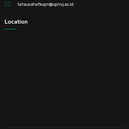
tatausahafkupn@upnvj.ac.id
Location