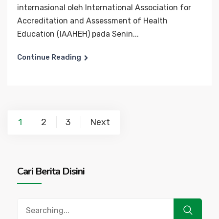
internasional oleh International Association for
Accreditation and Assessment of Health
Education (IAAHEH) pada Senin...
Continue Reading
Posts
1
2
3
Next
navigation
Cari Berita Disini
Search
for: