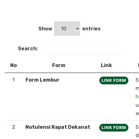
Show
entries
Search:
No
Form
Link
1
Form Lembur
S
m
h
u
s
2
Notulensi Rapat Dekanat
S
d