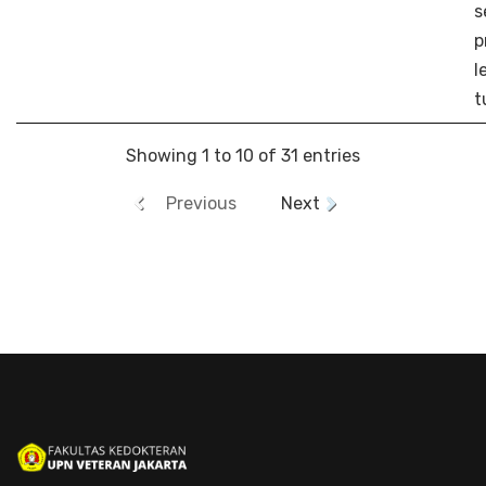
s
p
l
t
Showing 1 to 10 of 31 entries
Previous
Next