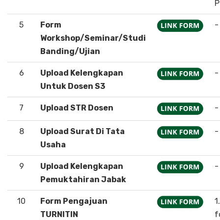
P
5
Form
-
Workshop/Seminar/Studi
Banding/Ujian
6
Upload Kelengkapan
-
Untuk Dosen S3
7
Upload STR Dosen
-
8
Upload Surat Di Tata
-
Usaha
9
Upload Kelengkapan
-
Pemuktahiran Jabak
10
Form Pengajuan
1
TURNITIN
f