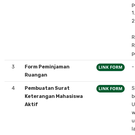
p
1
2
R
R
p
3
Form Peminjaman
-
Ruangan
4
Pembuatan Surat
S
Keterangan Mahasiswa
b
Aktif
U
w
u
l