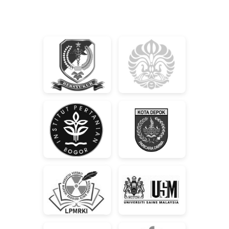
UNGGULAN ILMU KESEHATAN
MATRA FK UPNVJ
Video Profil 2024 FK UPNVJ
PELANTIKAN DAN JANJI
DOKTER MUDA ANGKATAN KE -
67
GELADI POSKO
PENANGGULANGAN BENCANA
2023 FAKULTAS KEDOKTERAN
UPN "VETERAN" JAKARTA