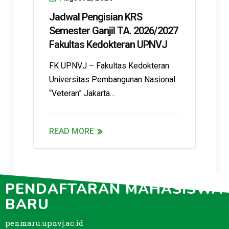
Jadwal Pengisian KRS
Semester Ganjil TA. 2026/2027
Fakultas Kedokteran UPNVJ
FK UPNVJ – Fakultas Kedokteran
Universitas Pembangunan Nasional
“Veteran” Jakarta…
READ MORE
PENDAFTARAN MAHASISWA
Berita Lainnya
BARU
penmaru.upnvj.ac.id