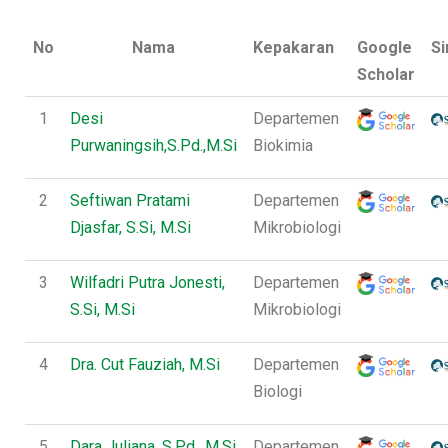
No
Nama
Kepakaran
Google
Si
Scholar
1
Desi
Departemen
Purwaningsih,S.Pd.,M.Si
Biokimia
2
Seftiwan Pratami
Departemen
Djasfar, S.Si, M.Si
Mikrobiologi
3
Wilfadri Putra Jonesti,
Departemen
S.Si, M.Si
Mikrobiologi
4
Dra. Cut Fauziah, M.Si
Departemen
Biologi
5
Dara Juliana, S.Pd., M.Si
Departemen