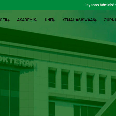
Layanan Administr
OFIL
AKADEMIK
UNIT
KEMAHASISWAAN
JURN
REN