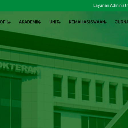
Layanan Administr
OFIL
AKADEMIK
UNIT
KEMAHASISWAAN
JURN
REN