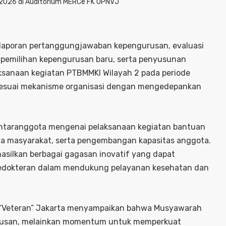
2026 di Auditorium MERCe FK UPNVJ
laporan pertanggungjawaban kepengurusan, evaluasi
 pemilihan kepengurusan baru, serta penyusunan
ksanaan kegiatan PTBMMKI Wilayah 2 pada periode
 sesuai mekanisme organisasi dengan mengedepankan
antaranggota mengenai pelaksanaan kegiatan bantuan
a masyarakat, serta pengembangan kapasitas anggota.
silkan berbagai gagasan inovatif yang dapat
edokteran dalam mendukung pelayanan kesehatan dan
 “Veteran” Jakarta menyampaikan bahwa Musyawarah
urusan, melainkan momentum untuk memperkuat